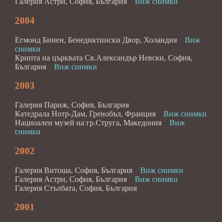
Галерия Астри, София, България
Виж снимки
2004
Егмонд Бинен, Бенедиктински Двор, Холандия
Виж
снимки
Крипта на църквата Св.Александър Невски, София,
България
Виж снимки
2003
Галерия Париж, София, България
Катедрала Нотр-Дам, Гренобъл, Франция
Виж снимки
Нациоален музей на гр.Струга, Македония
Виж
снимки
2002
Галерия Витоша, София, България
Виж снимки
Галерия Астри, София, България
Виж снимки
Галерия Стълбата, София, България
2001